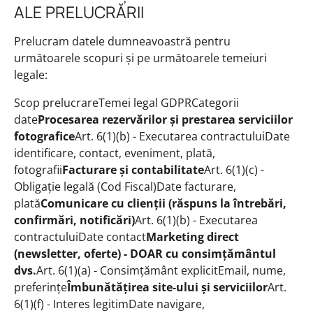
ALE PRELUCRĂRII
Prelucram datele dumneavoastră pentru
următoarele scopuri și pe următoarele temeiuri
legale:
Scop prelucrareTemei legal GDPRCategorii
date
Procesarea rezervărilor și prestarea serviciilor
fotografice
Art. 6(1)(b) - Executarea contractuluiDate
identificare, contact, eveniment, plată,
fotografii
Facturare și contabilitate
Art. 6(1)(c) -
Obligație legală (Cod Fiscal)Date facturare,
plată
Comunicare cu clienții (răspuns la întrebări,
confirmări, notificări)
Art. 6(1)(b) - Executarea
contractuluiDate contact
Marketing direct
(newsletter, oferte) - DOAR cu consimțământul
dvs.
Art. 6(1)(a) - Consimțământ explicitEmail, nume,
preferințe
Îmbunătățirea site-ului și serviciilor
Art.
6(1)(f) - Interes legitimDate navigare,