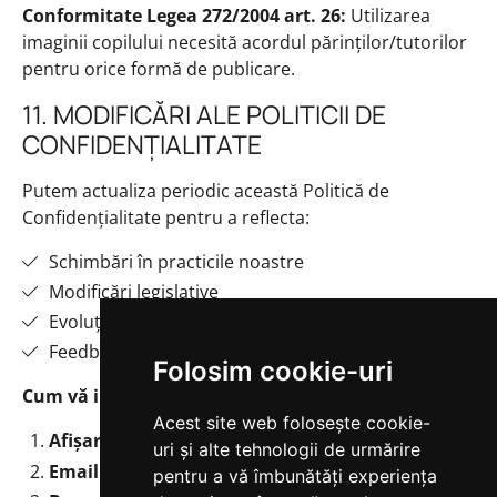
Conformitate Legea 272/2004 art. 26:
Utilizarea
imaginii copilului necesită acordul părinților/tutorilor
pentru orice formă de publicare.
11. MODIFICĂRI ALE POLITICII DE
CONFIDENȚIALITATE
Putem actualiza periodic această Politică de
Confidențialitate pentru a reflecta:
Schimbări în practicile noastre
Modificări legislative
Evoluții tehnologice
Feedback-ul dumneavoastră
Folosim cookie-uri
Cum vă informăm:
Acest site web folosește cookie-
Afișare pe site
cu mențiunea "Actualizat la [dată]"
uri și alte tehnologii de urmărire
Email
către clienții activi (cu contracte în derulare)
pentru a vă îmbunătăți experiența