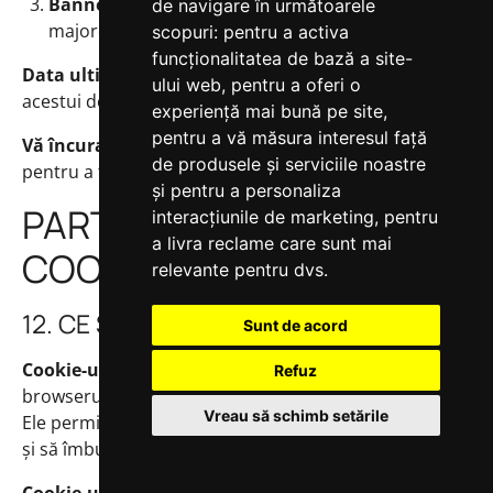
Banner notificare
pe site (pentru modificări
de navigare în următoarele
majore)
scopuri:
pentru a activa
funcționalitatea de bază a site-
Data ultimei modificări
este afișată în header-ul
ului web
,
pentru a oferi o
acestui document.
experiență mai bună pe site
,
pentru a vă măsura interesul față
Vă încurajăm
să revedeți periodic această politică
de produsele și serviciile noastre
pentru a fi la curent.
și pentru a personaliza
PARTEA II - POLITICA
interacțiunile de marketing
,
pentru
a livra reclame care sunt mai
COOKIES
relevante pentru dvs
.
12. CE SUNT COOKIE-URILE
Sunt de acord
Cookie-urile
sunt fișiere text mici stocate în
Refuz
browserul dumneavoastră când vizitați un site web.
Vreau să schimb setările
Ele permit site-ului să "vă recunoască" la vizite viitoare
și să îmbunătățească experiența de navigare.
Cookie-urile NU sunt viruși.
Ele: