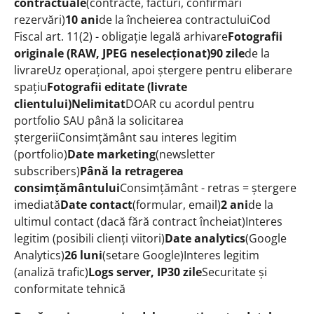
contractuale
(contracte, facturi, confirmări
rezervări)
10 ani
de la încheierea contractuluiCod
Fiscal art. 11(2) - obligație legală arhivare
Fotografii
originale (RAW, JPEG neselecționat)
90 zile
de la
livrareUz operațional, apoi ștergere pentru eliberare
spațiu
Fotografii editate (livrate
clientului)
Nelimitat
DOAR cu acordul pentru
portfolio SAU până la solicitarea
ștergeriiConsimțământ sau interes legitim
(portfolio)
Date marketing
(newsletter
subscribers)
Până la retragerea
consimțământului
Consimțământ - retras = ștergere
imediată
Date contact
(formular, email)
2 ani
de la
ultimul contact (dacă fără contract încheiat)Interes
legitim (posibili clienți viitori)
Date analytics
(Google
Analytics)
26 luni
(setare Google)Interes legitim
(analiză trafic)
Logs server, IP
30 zile
Securitate și
conformitate tehnică