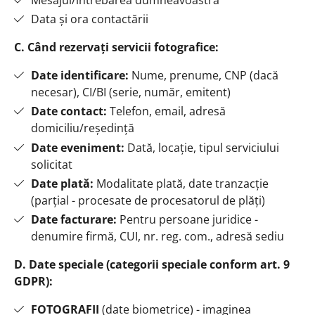
Mesajul/întrebarea dumneavoastră
Data și ora contactării
C. Când rezervați servicii fotografice:
Date identificare:
Nume, prenume, CNP (dacă
necesar), CI/BI (serie, număr, emitent)
Date contact:
Telefon, email, adresă
domiciliu/reședință
Date eveniment:
Dată, locație, tipul serviciului
solicitat
Date plată:
Modalitate plată, date tranzacție
(parțial - procesate de procesatorul de plăți)
Date facturare:
Pentru persoane juridice -
denumire firmă, CUI, nr. reg. com., adresă sediu
D. Date speciale (categorii speciale conform art. 9
GDPR):
FOTOGRAFII
(date biometrice) - imaginea