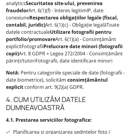
analytics
Securitatea site-ului, prevenirea
fraudelor
Art. 6(1)(f) - Interes legitimIP, date
conexiune
Respectarea obligațiilor legale (fiscal,
contabil, juridic)
Art. 6(1)(c) - Obligație legalăToate
datele contractuale
Utilizare fotografii pentru
portfolio/promovare
Art. 6(1)(a) - Consimțământ
explicitFotografii
Prelucrare date minori (fotografii
copii)
Art. 8 GDPR + Legea 272/2004 - Consimțământ
părinți/tutoriFotografii, date identificare minori
Notă:
Pentru categoriile speciale de date (fotografii -
date biometrice), solicităm
consimțământul
explicit
conform art. 9(2)(a) GDPR.
4. CUM UTILIZĂM DATELE
DUMNEAVOASTRĂ
4.1. Prestarea serviciilor fotografice:
Planificarea și organizarea ședințelor foto /