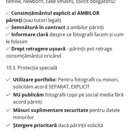
familie, newborn, cake smash), solicit obligatoriu:
✅
Consimțământul explicit al AMBILOR
părinți
(sau tutori legali)
✅
Semnătură în contract
a ambilor părinți
✅
Informare clară
despre ce fotografii facem și cum
le folosim
✅
Drept retragere ușoară
- părinții pot retrage
consimțământul oricând
10.3. Protecția specială
Utilizare portfolio:
Pentru fotografii cu minori,
solicităm acord SEPARAT, EXPLICIT
NU publicăm
fotografii copii pe social media fără
acord părinți
Măsuri suplimentare securitate
pentru datele
minorilor
Ștergere prioritară
dacă părinții solicită