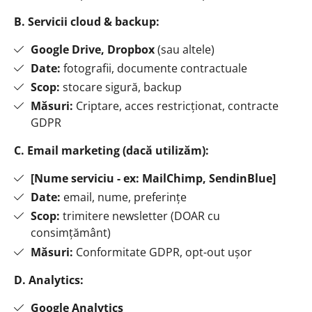
B. Servicii cloud & backup:
Google Drive, Dropbox
(sau altele)
Date:
fotografii, documente contractuale
Scop:
stocare sigură, backup
Măsuri:
Criptare, acces restricționat, contracte
GDPR
C. Email marketing (dacă utilizăm):
[Nume serviciu - ex: MailChimp, SendinBlue]
Date:
email, nume, preferințe
Scop:
trimitere newsletter (DOAR cu
consimțământ)
Măsuri:
Conformitate GDPR, opt-out ușor
D. Analytics:
Google Analytics