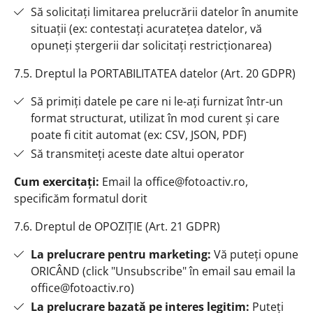
Să solicitați limitarea prelucrării datelor în anumite
situații (ex: contestați acuratețea datelor, vă
opuneți ștergerii dar solicitați restricționarea)
7.5. Dreptul la PORTABILITATEA datelor (Art. 20 GDPR)
Să primiți datele pe care ni le-ați furnizat într-un
format structurat, utilizat în mod curent și care
poate fi citit automat (ex: CSV, JSON, PDF)
Să transmiteți aceste date altui operator
Cum exercitați:
Email la office@fotoactiv.ro,
specificăm formatul dorit
7.6. Dreptul de OPOZIȚIE (Art. 21 GDPR)
La prelucrare pentru marketing:
Vă puteți opune
ORICÂND (click "Unsubscribe" în email sau email la
office@fotoactiv.ro)
La prelucrare bazată pe interes legitim:
Puteți