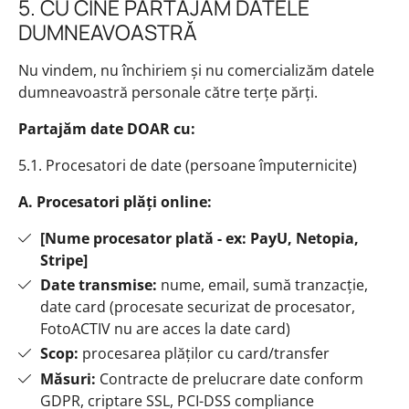
5. CU CINE PARTAJĂM DATELE
DUMNEAVOASTRĂ
Nu vindem, nu închiriem și nu comercializăm datele
dumneavoastră personale către terțe părți.
Partajăm date DOAR cu:
5.1. Procesatori de date (persoane împuternicite)
A. Procesatori plăți online:
[Nume procesator plată - ex: PayU, Netopia,
Stripe]
Date transmise:
nume, email, sumă tranzacție,
date card (procesate securizat de procesator,
FotoACTIV nu are acces la date card)
Scop:
procesarea plăților cu card/transfer
Măsuri:
Contracte de prelucrare date conform
GDPR, criptare SSL, PCI-DSS compliance