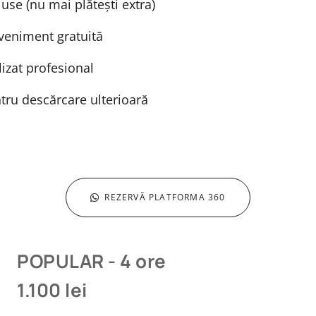
luse (nu mai plătești extra)
veniment gratuită
izat profesional
tru descărcare ulterioară
REZERVĂ PLATFORMA 360
POPULAR - 4 ore
1.100 lei