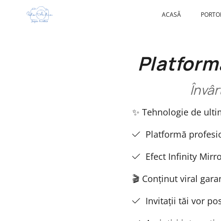
ACASĂ
PORTO
Platform
Învâr
✨ Tehnologie de ulti
Platformă profesi
Efect Infinity Mir
🎬 Conținut viral gara
Invitații tăi vor 