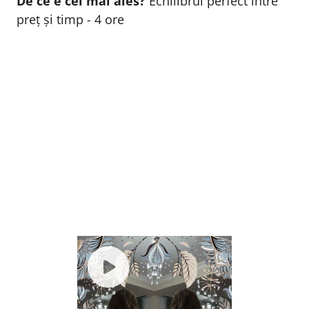
De ce e cel mai ales?
Echilibrul perfect între
preț și timp - 4 ore