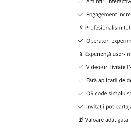
Amintiri interactiv
Engagement incred
👔 Profesionalism tot
Operatori experim
📱 Experiență user-fr
Video-uri livrate 
Fără aplicații de 
QR code simplu sa
Invitații pot part
🎁 Valoare adăugată