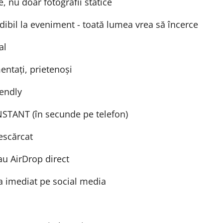
e, nu doar fotografii statice
ibil la eveniment - toată lumea vrea să încerce
al
entați, prietenoși
iendly
INSTANT (în secunde pe telefon)
descărcat
u AirDrop direct
aja imediat pe social media