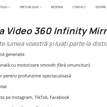
FOLIU
PREȚURI 2026
REZERVA
CONTACT
DESPRE
a Video 360 Infinity Mir
te lumea voastră și luați parte la distr
mă generație
onală cu motorizare smooth (fără smuncituri)
ror pentru profunzime spectaculoasă
ntat
posta pe Instagram, TikTok, Facebook