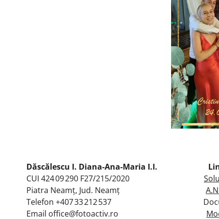
Dăscălescu I. Diana-Ana-Maria I.I.
Li
CUI 424 09 290 F27/215/2020
Solu
Piatra Neamț, Jud. Neamț
A.N
Telefon +407 33 212 537 Document
Email office@fotoactiv.ro
Mod