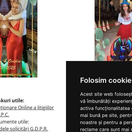
Folosim cookie
Acest site web foloseșt
nkuri utile:
vă îmbunătăți experien
ționare Online a litigiilor
activa funcționalitatea
.P.C.
mai bună pe site
,
pentr
e utile:
noastre și pentru a per
ele solicitări G.D.P.R.
reclame care sunt mai 