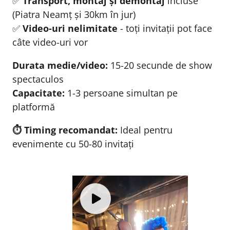
✅
Transport, montaj și demontaj
incluse
(Piatra Neamț și 30km în jur)
✅
Video-uri nelimitate
- toți invitații pot face
câte video-uri vor
Durata medie/video:
15-20 secunde de show
spectaculos
Capacitate:
1-3 persoane simultan pe
platformă
⏱️ Timing recomandat:
Ideal pentru
evenimente cu 50-80 invitați