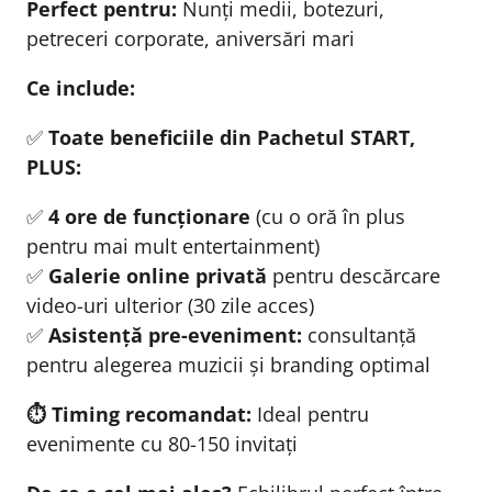
Perfect pentru:
Nunți medii, botezuri,
petreceri corporate, aniversări mari
Ce include:
✅
Toate beneficiile din Pachetul START,
PLUS:
✅
4 ore de funcționare
(cu o oră în plus
pentru mai mult entertainment)
✅
Galerie online privată
pentru descărcare
video-uri ulterior (30 zile acces)
✅
Asistență pre-eveniment:
consultanță
pentru alegerea muzicii și branding optimal
⏱️ Timing recomandat:
Ideal pentru
evenimente cu 80-150 invitați