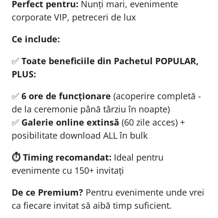
Perfect pentru:
Nunți mari, evenimente
corporate VIP, petreceri de lux
Ce include:
✅
Toate beneficiile din Pachetul POPULAR,
PLUS:
✅
6 ore de funcționare
(acoperire completă -
de la ceremonie până târziu în noapte)
✅
Galerie online extinsă
(60 zile acces) +
posibilitate download ALL în bulk
⏱️ Timing recomandat:
Ideal pentru
evenimente cu 150+ invitați
De ce Premium?
Pentru evenimente unde vrei
ca fiecare invitat să aibă timp suficient.